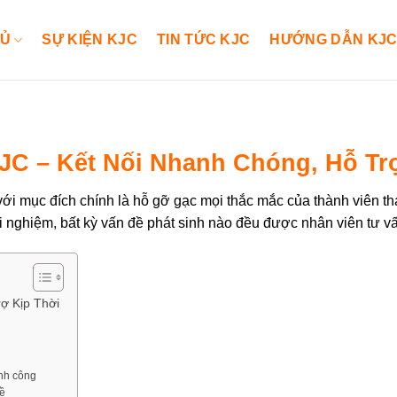
HỦ
SỰ KIỆN KJC
TIN TỨC KJC
HƯỚNG DẪN KJ
JC – Kết Nối Nhanh Chóng, Hỗ Tr
với mục đích chính là hỗ gỡ gạc mọi thắc mắc của thành viên 
ải nghiệm, bất kỳ vấn đề phát sinh nào đều được nhân viên tư vấ
ợ Kịp Thời
ành công
đề