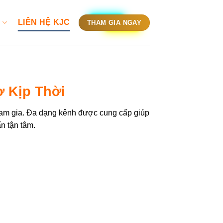
C
LIÊN HỆ KJC
THAM GIA NGAY
ợ Kịp Thời
tham gia. Đa dạng kênh được cung cấp giúp
n tận tâm.